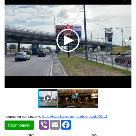
посилання на площину:
https://base.luvers.com.ua/boards/oid/001a1
Viber
Email
Facebook
Скопіювати
2026
2027