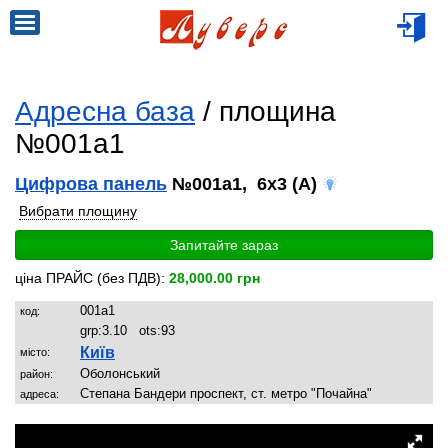
Адресна база
/ площина
№001a1
Цифрова панель
№001a1, 6x3 (A)
Вибрати площину
Запитайте зараз
ціна ПРАЙС (без ПДВ):
28,000.00 грн
001a1
код:
grp:
3.10
ots:
93
Київ
місто:
Оболонський
район:
Степана Бандери проспект, ст. метро "Почайна"
адреса: