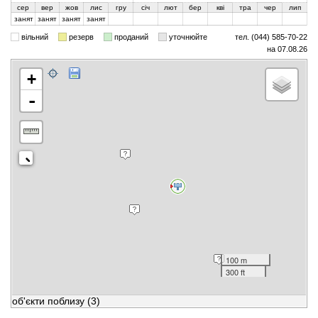
сер
вер
жов
лис
гру
січ
лют
бер
кві
тра
чер
лип
занят
занят
занят
занят
вільний
резерв
проданий
уточнюйте
тел. (044) 585-70-22
на 07.08.26
+
-
100 m
300 ft
об'єкти поблизу
(3)