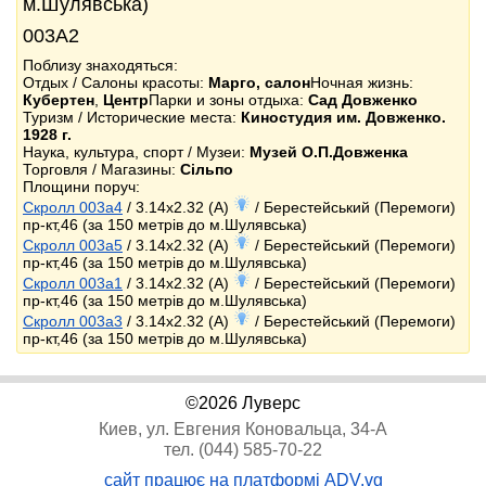
м.Шулявська)
003А2
Поблизу знаходяться:
Отдых / Салоны красоты:
Марго, салон
Ночная жизнь:
Кубертен
,
Центр
Парки и зоны отдыха:
Сад Довженко
Туризм / Исторические места:
Киностудия им. Довженко.
1928 г.
Наука, культура, спорт / Музеи:
Музей О.П.Довженка
Торговля / Магазины:
Сільпо
Площини поруч:
Скролл 003a4
/ 3.14x2.32 (A)
/ Берестейський (Перемоги)
пр-кт,46 (за 150 метрів до м.Шулявська)
Скролл 003a5
/ 3.14x2.32 (A)
/ Берестейський (Перемоги)
пр-кт,46 (за 150 метрів до м.Шулявська)
Скролл 003a1
/ 3.14x2.32 (A)
/ Берестейський (Перемоги)
пр-кт,46 (за 150 метрів до м.Шулявська)
Скролл 003a3
/ 3.14x2.32 (A)
/ Берестейський (Перемоги)
пр-кт,46 (за 150 метрів до м.Шулявська)
©2026 Луверс
Киев, ул. Евгения Коновальца, 34-А
тел. (044) 585-70-22
сайт працює на платформі ADV.vg