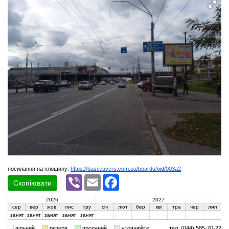
посилання на площину:
https://base.luvers.com.ua/boards/oid/003a2
Viber
Email
Facebook
Скопіювати
2026
2027
сер
вер
жов
лис
гру
січ
лют
бер
кві
тра
чер
лип
занят
занят
занят
занят
занят
вільний
резерв
проданий
уточнюйте
тел. (044) 585-70-22