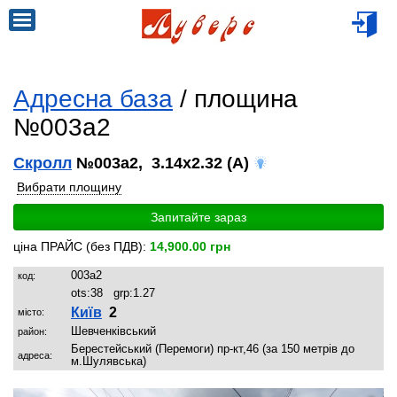
Адресна база
/ площина
№003a2
Скролл
№003a2, 3.14x2.32 (A)
Вибрати площину
Запитайте зараз
ціна ПРАЙС (без ПДВ):
14,900.00 грн
003a2
код:
ots:
38
grp:
1.27
Київ
2
місто:
Шевченківський
район:
Берестейський (Перемоги) пр-кт,46 (за 150 метрів до
адреса:
м.Шулявська)