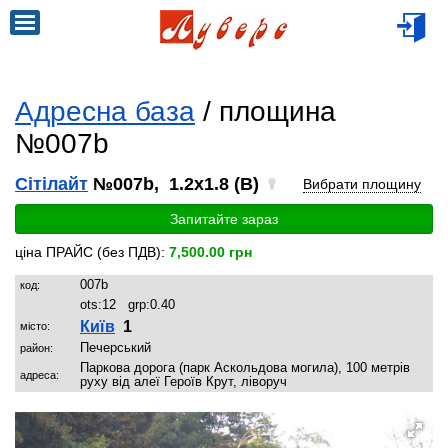
Адресна база
/ площина
№007b
Сітілайт
№007b, 1.2x1.8 (B)
Вибрати площину
Запитайте зараз
ціна ПРАЙС (без ПДВ):
7,500.00 грн
007b
код:
ots:
12
grp:
0.40
Київ
1
місто:
Печерський
район:
Паркова дорога (парк Аскольдова могила), 100 метрів
адреса:
руху від алеї Героїв Крут, ліворуч