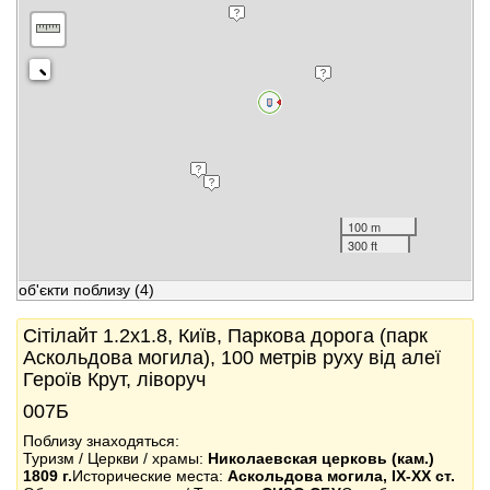
100 m
300 ft
об'єкти поблизу
(4)
Сітілайт 1.2x1.8, Київ, Паркова дорога (парк
Аскольдова могила), 100 метрів руху від алеї
Героїв Крут, ліворуч
007Б
Поблизу знаходяться:
Туризм / Церкви / храмы:
Николаевская церковь (кам.)
1809 г.
Исторические места:
Аскольдова могила, IX-XX ст.