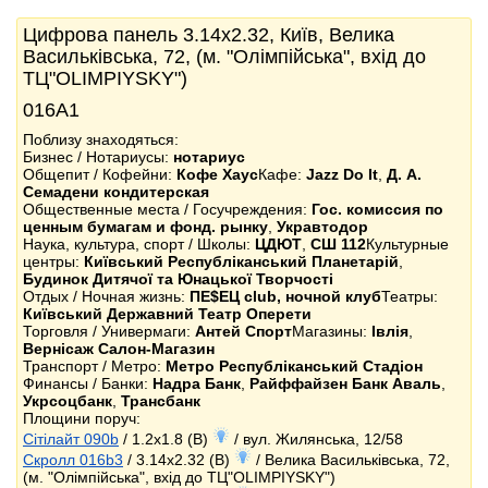
Цифрова панель 3.14x2.32, Київ, Велика
Васильківська, 72, (м. "Олімпійська", вхід до
ТЦ"OLIMPIYSKY")
016А1
Поблизу знаходяться:
Бизнес / Нотариусы:
нотариус
Общепит / Кофейни:
Кофе Хаус
Кафе:
Jazz Do It
,
Д. А.
Семадени кондитерская
Общественные места / Госучреждения:
Гос. комиссия по
ценным бумагам и фонд. рынку
,
Укравтодор
Наука, культура, спорт / Школы:
ЦДЮТ
,
СШ 112
Культурные
центры:
Київський Республіканський Планетарій
,
Будинок Дитячої та Юнацької Творчості
Отдых / Ночная жизнь:
ПЕ$ЕЦ club, ночной клуб
Театры:
Київський Державний Театр Оперети
Торговля / Универмаги:
Антей Спорт
Магазины:
Івлія
,
Вернісаж Салон-Магазин
Транспорт / Метро:
Метро Республіканський Стадіон
Финансы / Банки:
Надра Банк
,
Райффайзен Банк Аваль
,
Укрсоцбанк
,
Трансбанк
Площини поруч:
Сітілайт 090b
/ 1.2x1.8 (B)
/ вул. Жилянська, 12/58
Скролл 016b3
/ 3.14x2.32 (B)
/ Велика Васильківська, 72,
(м. "Олімпійська", вхід до ТЦ"OLIMPIYSKY")