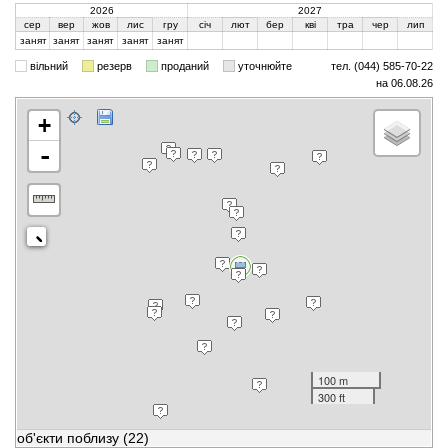
2026
2027
сер
вер
жов
лис
гру
січ
лют
бер
кві
тра
чер
лип
занят
занят
занят
занят
занят
вільний
резерв
проданий
уточнюйте
тел. (044) 585-70-22
на 06.08.26
+
-
100 m
300 ft
об'єкти поблизу
(22)