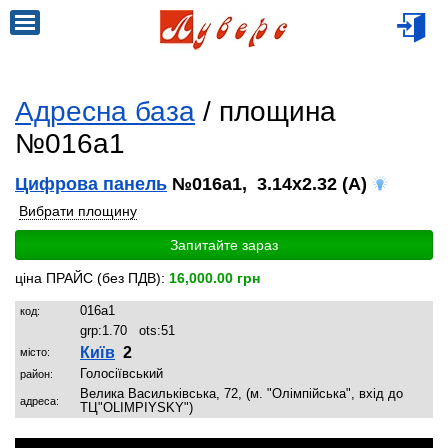
Адресна база
/ площина
№016a1
Цифрова панель
№016a1, 3.14x2.32 (A)
Вибрати площину
Запитайте зараз
ціна ПРАЙС (без ПДВ):
16,000.00 грн
016a1
код:
grp:
1.70
ots:
51
Київ
2
місто:
Голосіївський
район:
Велика Васильківська, 72, (м. "Олімпійська", вхід до
адреса:
ТЦ"OLIMPIYSKY")