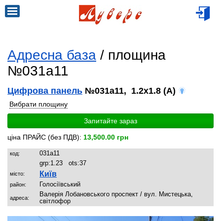
Адресна база
/ площина
№031a11
Цифрова панель
№031a11, 1.2x1.8 (A)
Вибрати площину
Запитайте зараз
ціна ПРАЙС (без ПДВ):
13,500.00 грн
031a11
код:
grp:
1.23
ots:
37
Київ
місто:
Голосіївський
район:
Валерія Лобановського проспект / вул. Мистецька,
адреса:
світлофор