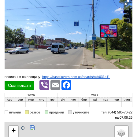
посилання на площину:
https://base.luvers.com.ua/boards/oid/031a11
Viber
Email
Facebook
Скопіювати
2026
2027
сер
вер
жов
лис
гру
січ
лют
бер
кві
тра
чер
лип
вільний
резерв
проданий
уточнюйте
тел. (044) 585-70-22
на 07.08.26
+