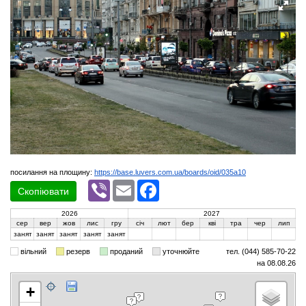
посилання на площину:
https://base.luvers.com.ua/boards/oid/035a10
Viber
Email
Facebook
Скопіювати
2026
2027
сер
вер
жов
лис
гру
січ
лют
бер
кві
тра
чер
лип
занят
занят
занят
занят
занят
вільний
резерв
проданий
уточнюйте
тел. (044) 585-70-22
на 08.08.26
+