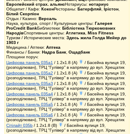
Европейский страх. альянс
Нотариусы:
нотариус
Общепит / Кафе:
Кокон
Рестораны:
Батерфляй
,
Ірістон
,
Білий Скорпіон
Отдых / Казино:
Версаль
Наука, культура, спорт / Культурные центры:
Галерея
ProCredit Bank
Библиотеки:
Бібліотека Тюркомовних
Народів
Спортивные центры:
Атлетика
,
Miss Fitness
Туризм / Исторические места:
Здесь жила Голда Мейер до
1903 г
Медицина / Аптеки:
Аптека
Финансы / Банки:
Надра Банк
,
Ощадбанк
Площини поруч:
Цифрова панель 035a1
/ 1.2x1.8 (A)
/ Басейна вулиця 19,
(розподілювач), ТРЦ "Гулівер" в напрямку до вул. Хрещатик
Цифрова панель 035a2
/ 1.2x1.8 (A)
/ Басейна вулиця 19,
(розподілювач), ТРЦ "Гулівер" в напрямку до вул. Хрещатик
Цифрова панель 035a3
/ 1.2x1.8 (A)
/ Басейна вулиця 19,
(розподілювач), ТРЦ "Гулівер" в напрямку до вул. Хрещатик
Цифрова панель 035a4
/ 1.2x1.8 (A)
/ Басейна вулиця 19,
(розподілювач), ТРЦ "Гулівер" в напрямку до вул. Хрещатик
Цифрова панель 035a5
/ 1.2x1.8 (A)
/ Басейна вулиця 19,
(розподілювач), ТРЦ "Гулівер" в напрямку до вул. Хрещатик
Цифрова панель 035a6
/ 1.2x1.8 (A)
/ Басейна вулиця 19,
(розподілювач), ТРЦ "Гулівер" в напрямку до вул. Хрещатик
Сітілайт 035b
/ 1.2x1.8 (B)
/ Басейна вулиця 19,
(розподілювач), ТРЦ "Гулівер" в напрямку від вул. Хрещатик