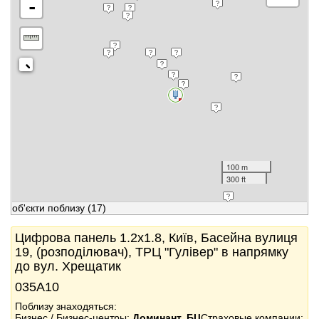
-
100 m
300 ft
об'єкти поблизу
(17)
Цифрова панель 1.2x1.8, Київ, Басейна вулиця
19, (розподілювач), ТРЦ "Гулівер" в напрямку
до вул. Хрещатик
035А10
Поблизу знаходяться:
Бизнес / Бизнес-центры:
Доминант, БЦ
Страховые компании: