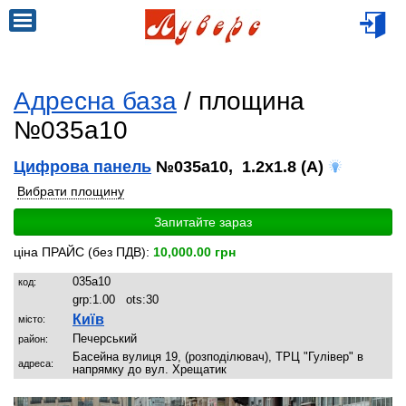
Адресна база
/ площина
№035a10
Цифрова панель
№035a10, 1.2x1.8 (A)
Вибрати площину
Запитайте зараз
ціна ПРАЙС (без ПДВ):
10,000.00 грн
035a10
код:
grp:
1.00
ots:
30
Київ
місто:
Печерський
район:
Басейна вулиця 19, (розподілювач), ТРЦ "Гулівер" в
адреса:
напрямку до вул. Хрещатик