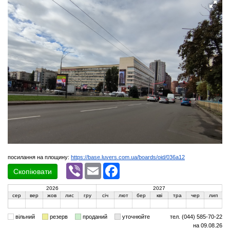
посилання на площину:
https://base.luvers.com.ua/boards/oid/036a12
Viber
Email
Facebook
Скопіювати
2026
2027
сер
вер
жов
лис
гру
січ
лют
бер
кві
тра
чер
лип
вільний
резерв
проданий
уточнюйте
тел. (044) 585-70-22
на 09.08.26