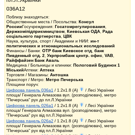
пл.Л.Українки
036А12
Поблизу знаходяться:
Общественные места / Посольства:
Консул
России
Госучреждения:
Госатомрегулирования
,
Держкоміпідприємництвом
,
Киевськая ОДА
,
Рада
соціального партнерства
,
ЦВК
Наука, культура, спорт / Академии и НИИ:
ин-т
политических и этнонациональных исследований
Финансы / Банки:
OTP банк Киевское отд
,
банк
Пивденный отд. 2
,
Укрпромбанк центр. офис
,
VAB
,
Райффайзен Банк Аваль
Медицина / Больницы и клиники:
Пологовий Будинок 1
Міський
Аптеки:
Аптека
Торговля / Магазины:
Антошка
Транспорт / Метро:
Метро Печерська
Площини поруч:
Цифрова панель 036a1
/ 1.2x1.8 (A)
/ Лесі Українки
площа/ Генерала Алмазова вул. (розподілювач), метро
"Печерська" рух до пл.Л.Українки
Цифрова панель 026a1
/ 1.2x1.8 (A)
/ Лесі Українки
площа/ Генерала Алмазова вул. (розподілювач), метро
"Печерська" рух від пл.Л.Українки
Цифрова панель 026a2
/ 1.2x1.8 (A)
/ Лесі Українки
площа/ Генерала Алмазова вул. (розподілювач), метро
"Печерська" рух від пл.Л.Українки