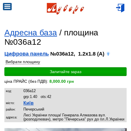
Адресна база
/ площина
№036a12
Цифрова панель
№036a12, 1.2x1.8 (A)
Вибрати площину
Запитайте зараз
ціна ПРАЙС (без ПДВ):
8,000.00 грн
036a12
код:
grp:
1.40
ots:
42
Київ
місто:
Печерський
район:
Лесі Українки площа/ Генерала Алмазова вул.
адреса:
(розподілювач), метро "Печерська" рух до пл.Л.Українки