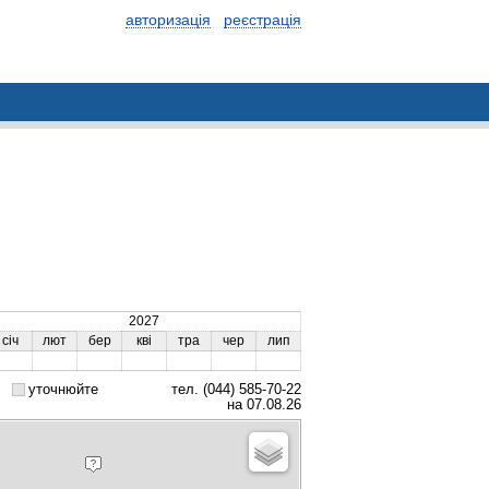
авторизація
реєстрація
2027
січ
лют
бер
кві
тра
чер
лип
уточнюйте
тел. (044) 585-70-22
на 07.08.26