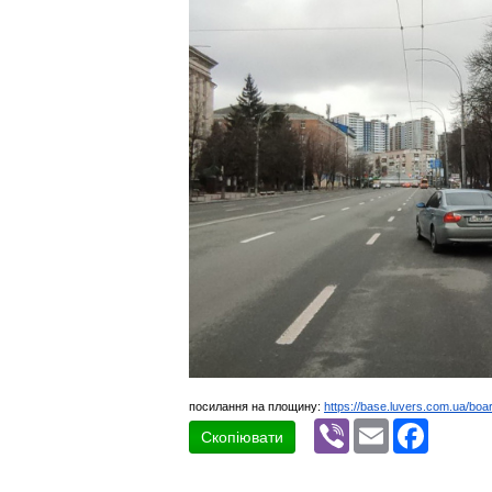
посилання на площину:
https://base.luvers.com.ua/boa
Viber
Email
Faceboo
Скопіювати