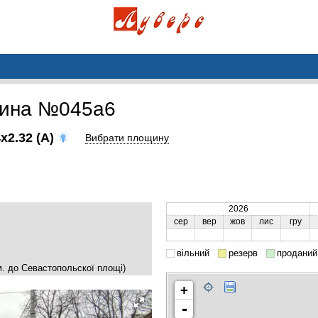
щина №045a6
x2.32 (A)
Вибрати площину
2026
сер
вер
жов
лис
гру
вільний
резерв
проданий
м. до Севастопольскої площі)
+
-