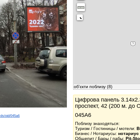
об'єкти поблизу
(8)
Цифрова панель 3.14x2.3
проспект, 42 (200 м. до
045А6
rds/oid/045a6
k
Поблизу знаходяться:
Туризм / Гостиницы / мотели:
В
Бизнес / Нотариусы:
нотариус
Общепит / Бары / пабы:
Pit-St