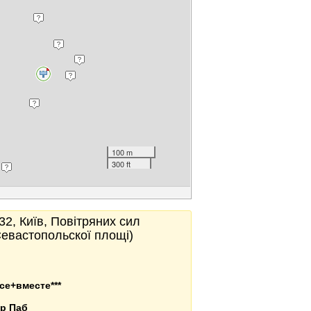
100 m
300 ft
2, Київ, Повітряних сил
 Севастопольскої площі)
се+вместе***
op Паб