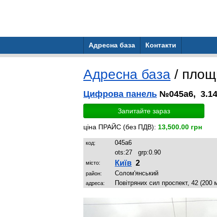
Адресна база
Контакти
Адресна база
/ пло
Цифрова панель
№045a6, 3.14
Запитайте зараз
ціна ПРАЙС (без ПДВ):
13,500.00 грн
045a6
код:
ots:
27
grp:
0.90
Київ
2
місто:
Солом'янський
район:
Повітряних сил проспект, 42 (200 
адреса: