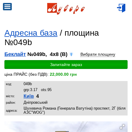
Адресна база
/ площина
№049b
Беклайт
№049b, 4x8 (B)
Вибрати площину
Запитайте зараз
ціна ПРАЙС (без ПДВ):
22,000.00 грн
049b
код:
grp:
3.17
ots:
95
Київ
4
місто:
Дніпровський
район:
Шухевича Романа (Генерала Ватутіна) проспект, 2Г (біля
адреса:
АЗС"WOG")