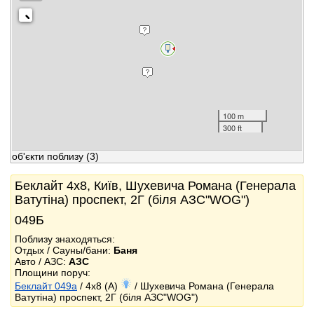
100 m
300 ft
об'єкти поблизу
(3)
Беклайт 4x8, Київ, Шухевича Романа (Генерала
Ватутіна) проспект, 2Г (біля АЗС"WOG")
049Б
Поблизу знаходяться:
Отдых / Сауны/бани:
Баня
Авто / АЗС:
АЗС
Площини поруч:
Беклайт 049a
/ 4x8 (A)
/ Шухевича Романа (Генерала
Ватутіна) проспект, 2Г (біля АЗС"WOG")