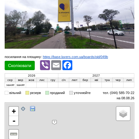
посилання на площину:
https://base.luvers.com.ua/boards/oid/049b
Viber
Email
Facebook
Скопіювати
2026
2027
сер
вер
жов
лис
гру
січ
лют
бер
кві
тра
чер
лип
занят
занят
вільний
резерв
проданий
уточнюйте
тел. (044) 585-70-22
на 08.08.26
+
-