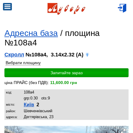
Адресна база
/ площина
№108a4
Скролл
№108a4, 3.14x2.32 (A)
Вибрати площину
Запитайте зараз
ціна ПРАЙС (без ПДВ):
11,600.00 грн
108a4
код:
grp:
0.30
ots:
9
Київ
2
місто:
Шевченківський
район:
Дегтярівська, 23
адреса: