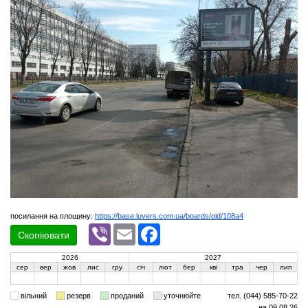
посилання на площину:
https://base.luvers.com.ua/boards/oid/108a4
Viber
Email
Facebook
Скопіювати
2026
2027
сер
вер
жов
лис
гру
січ
лют
бер
кві
тра
чер
лип
вільний
резерв
проданий
уточнюйте
тел. (044) 585-70-22
на 09.08.26