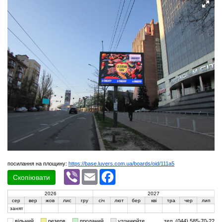
посилання на площину:
https://base.luvers.com.ua/boards/oid/111a5
Viber
Email
Facebook
Скопіювати
2026
2027
сер
вер
жов
лис
гру
січ
лют
бер
кві
тра
чер
лип
занят
вільний
резерв
проданий
уточнюйте
тел. (044) 585-70-22