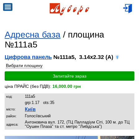
Адресна база
/ площина
№111a5
Цифрова панель
№111a5, 3.14x2.32 (A)
Вибрати площину
Запитайте зараз
ціна ПРАЙС (без ПДВ):
16,000.00 грн
111a5
код:
grp:
1.17
ots:
35
Київ
місто:
Голосіївський
район:
Антоновича вул. 172, (ТЦ Палладіум Сіті, 100 м. до ТЦ
адреса:
"Оушен Плаза" та ст. метро "Либідська")