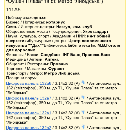
"Оушен Плаза" та ст. метро "Либідська")
111А5
Поблизу знаходяться:
Бизнес / Нотариусы:
нотариус
Связь / Интернет-центры:
Назгул, ком. клуб
Общественные места / Госучреждения:
Укрстандарт
Наука, культура, спорт / Академии и НИИ:
ин-т общей
энергетики
Культурные центры:
Центр современного
искусства ""Дах""
Библиотеки:
Бібліотека Ім. М.В.Гоголя
для дорослих
Финансы / Банки:
Сведбанк
,
ІНГ Банк
,
Правекс-Банк
Медицина / Аптеки:
Аптека
Общепит / Рестораны:
Прованс
Торговля / Магазины:
Фуршет
Транспорт / Метро:
Метро Либідська
Площини поруч:
Цифрова панель 132a8
/ 3.14x2.32 (A)
/ Антоновича вул.,
162 (світлофор), 350 м. до ТЦ "Оушен Плаза" та ст. метро
"Либідська"
Цифрова панель 132a7
/ 3.14x2.32 (A)
/ Антоновича вул.,
162 (світлофор), 350 м. до ТЦ "Оушен Плаза" та ст. метро
"Либідська"
Цифрова панель 132a1
/ 3.14x2.32 (A)
/ Антоновича вул.,
162 (світлофор), 350 м. до ТЦ "Оушен Плаза" та ст. метро
"Либідська"
Цифрова панель 132a2
/ 3.14x2.32 (A)
/ Антоновича вул.,