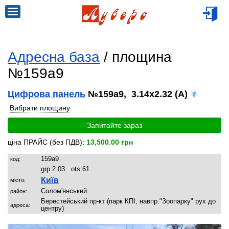
Адресна база
/ площина
№159a9
Цифрова панель
№159a9, 3.14x2.32 (A)
Вибрати площину
Запитайте зараз
ціна ПРАЙС (без ПДВ):
13,500.00 грн
159a9
код:
grp:
2.03
ots:
61
Київ
місто:
Солом'янський
район:
Берестейський пр-кт (парк КПІ, навпр."Зоопарку" рух до
адреса:
центру)