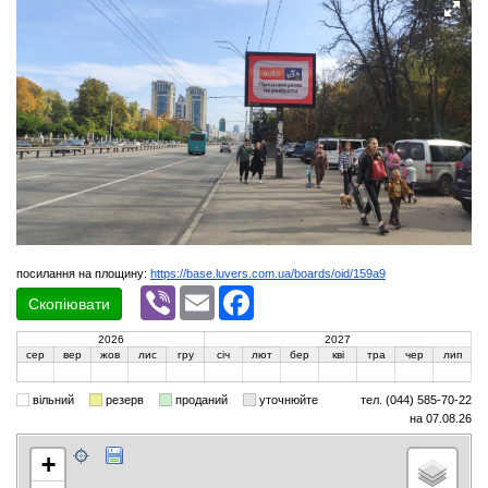
посилання на площину:
https://base.luvers.com.ua/boards/oid/159a9
Viber
Email
Facebook
Скопіювати
2026
2027
сер
вер
жов
лис
гру
січ
лют
бер
кві
тра
чер
лип
вільний
резерв
проданий
уточнюйте
тел. (044) 585-70-22
на 07.08.26
+