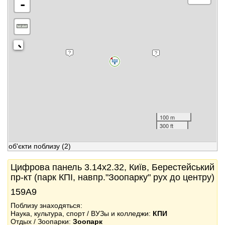
-
100 m
300 ft
об'єкти поблизу
(2)
Цифрова панель 3.14x2.32, Київ, Берестейський
пр-кт (парк КПІ, навпр."Зоопарку" рух до центру)
159А9
Поблизу знаходяться:
Наука, культура, спорт / ВУЗы и колледжи:
КПИ
Отдых / Зоопарки:
Зоопарк