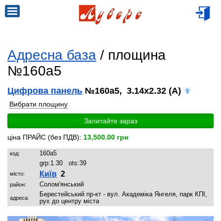
Адресна база
/ площина
№160a5
Цифрова панель
№160a5, 3.14x2.32 (A)
Вибрати площину
Запитайте зараз
ціна ПРАЙС (без ПДВ):
13,500.00 грн
160a5
код:
grp:
1.30
ots:
39
Київ
2
місто:
Солом'янський
район:
Берестейський пр-кт - вул. Академіка Янгеля, парк КПІ,
адреса:
рух до центру міста