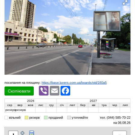
посилання на площину:
https://base.luvers.com.ua/boards/oid/160a5
Viber
Email
Facebook
Скопіювати
2026
2027
сер
вер
жов
лис
гру
січ
лют
бер
кві
тра
чер
лип
резерв
резерв
вільний
резерв
проданий
уточнюйте
тел. (044) 585-70-22
на 06.08.26