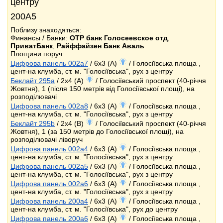
центру
200A5
Поблизу знаходяться:
Финансы / Банки:
OTP банк Голосеевское отд
,
ПриватБанк
,
Райффайзен Банк Аваль
Площини поруч:
Цифрова панель 002a7
/ 6x3 (A)
/ Голосіївська площа ,
цент-на клумба, ст. м. "Голосіївська", рух з центру
Беклайт 295a
/ 2x4 (A)
/ Голосіївський проспект (40-річчя
Жовтня), 1 (після 150 метрів від Голосіївської площі), на
розподілювачі
Цифрова панель 002a8
/ 6x3 (A)
/ Голосіївська площа ,
цент-на клумба, ст. м. "Голосіївська", рух з центру
Беклайт 295b
/ 2x4 (B)
/ Голосіївський проспект (40-річчя
Жовтня), 1 (за 150 метрів до Голосіївської площі), на
розподілювачі ліворуч
Цифрова панель 002a4
/ 6x3 (A)
/ Голосіївська площа ,
цент-на клумба, ст. м. "Голосіївська", рух з центру
Цифрова панель 002a5
/ 6x3 (A)
/ Голосіївська площа ,
цент-на клумба, ст. м. "Голосіївська", рух з центру
Цифрова панель 002a6
/ 6x3 (A)
/ Голосіївська площа ,
цент-на клумба, ст. м. "Голосіївська", рух з центру
Цифрова панель 200a4
/ 6x3 (A)
/ Голосіївська площа ,
цент-на клумба, ст. м. "Голосіївська", рух до центру
Цифрова панель 200a6
/ 6x3 (A)
/ Голосіївська площа ,