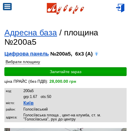
Адресна база
/ площина
№200a5
Цифрова панель
№200a5, 6x3 (A)
Вибрати площину
Запитайте зараз
ціна ПРАЙС (без ПДВ):
28,000.00 грн
200a5
код:
grp:
1.67
ots:
50
Київ
місто:
Голосіївський
район:
Голосіївська площа , цент-на клумба, ст. м.
адреса:
"Голосіївська", рух до центру