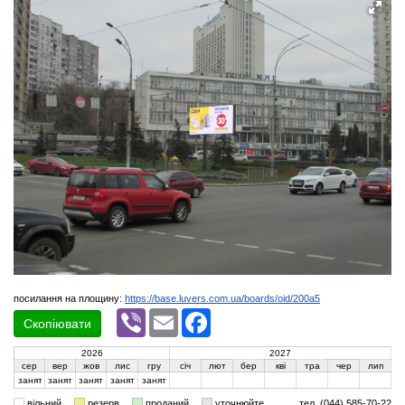
посилання на площину:
https://base.luvers.com.ua/boards/oid/200a5
Viber
Email
Facebook
Скопіювати
2026
2027
сер
вер
жов
лис
гру
січ
лют
бер
кві
тра
чер
лип
занят
занят
занят
занят
занят
вільний
резерв
проданий
уточнюйте
тел. (044) 585-70-22