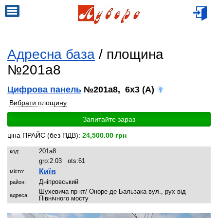
Адресна база
/ площина
№201a8
Цифрова панель
№201a8, 6x3 (A)
Вибрати площину
Запитайте зараз
ціна ПРАЙС (без ПДВ):
24,500.00 грн
201a8
код:
grp:
2.03
ots:
61
Київ
місто:
Дніпровський
район:
Шухевича пр-кт/ Оноре де Бальзака вул., рух від
адреса:
Північного мосту