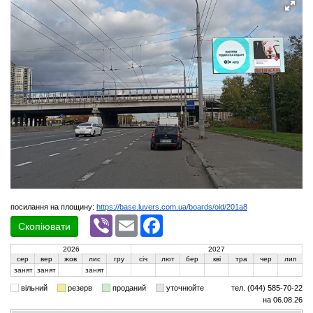
посилання на площину:
https://base.luvers.com.ua/boards/oid/201a8
Viber
Email
Facebook
Скопіювати
2026
2027
сер
вер
жов
лис
гру
січ
лют
бер
кві
тра
чер
лип
занят
занят
занят
вільний
резерв
проданий
уточнюйте
тел. (044) 585-70-22
на 06.08.26