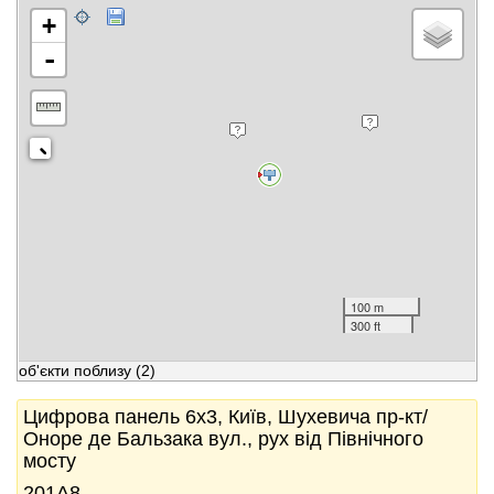
+
-
100 m
300 ft
об'єкти поблизу
(2)
Цифрова панель 6x3, Київ, Шухевича пр-кт/
Оноре де Бальзака вул., рух від Північного
мосту
201А8