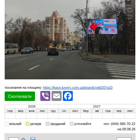
посилання на площину:
https://base.luvers.com.ua/boards/oid/207a10
Viber
Email
Facebook
Скопіювати
2026
2027
сер
вер
жов
лис
гру
січ
лют
бер
кві
тра
чер
лип
вільний
резерв
проданий
уточнюйте
тел. (044) 585-70-22
на 09.08.26