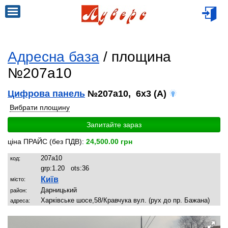
Адресна база
/ площина
№207a10
Цифрова панель
№207a10, 6x3 (A)
Вибрати площину
Запитайте зараз
ціна ПРАЙС (без ПДВ):
24,500.00 грн
207a10
код:
grp:
1.20
ots:
36
Київ
місто:
Дарницький
район:
Харківське шосе,58/Кравчука вул. (рух до пр. Бажана)
адреса: