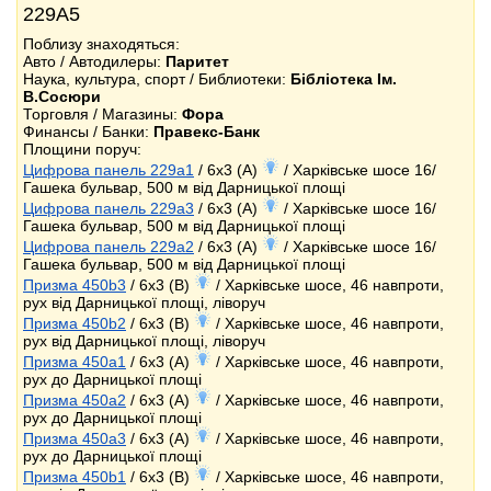
229А5
Поблизу знаходяться:
Авто / Автодилеры:
Паритет
Наука, культура, спорт / Библиотеки:
Бібліотека Ім.
В.Сосюри
Торговля / Магазины:
Фора
Финансы / Банки:
Правекс-Банк
Площини поруч:
Цифрова панель 229a1
/ 6x3 (A)
/ Харківське шосе 16/
Гашека бульвар, 500 м від Дарницької площі
Цифрова панель 229a3
/ 6x3 (A)
/ Харківське шосе 16/
Гашека бульвар, 500 м від Дарницької площі
Цифрова панель 229a2
/ 6x3 (A)
/ Харківське шосе 16/
Гашека бульвар, 500 м від Дарницької площі
Призма 450b3
/ 6x3 (B)
/ Харківське шосе, 46 навпроти,
рух від Дарницької площі, ліворуч
Призма 450b2
/ 6x3 (B)
/ Харківське шосе, 46 навпроти,
рух від Дарницької площі, ліворуч
Призма 450a1
/ 6x3 (A)
/ Харківське шосе, 46 навпроти,
рух до Дарницької площі
Призма 450a2
/ 6x3 (A)
/ Харківське шосе, 46 навпроти,
рух до Дарницької площі
Призма 450a3
/ 6x3 (A)
/ Харківське шосе, 46 навпроти,
рух до Дарницької площі
Призма 450b1
/ 6x3 (B)
/ Харківське шосе, 46 навпроти,