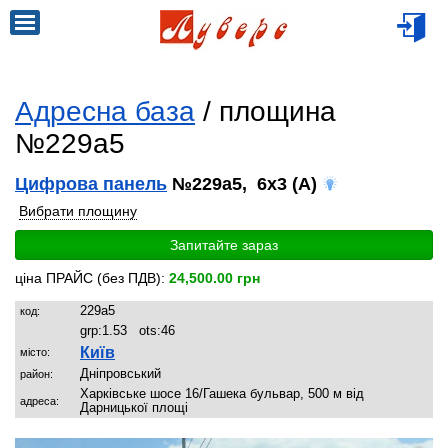
Адресна база
/ площина
№229a5
Цифрова панель
№229a5, 6x3 (A)
Вибрати площину
Запитайте зараз
ціна ПРАЙС (без ПДВ):
24,500.00 грн
229a5
код:
grp:
1.53
ots:
46
Київ
місто:
Дніпровський
район:
Харківське шосе 16/Гашека бульвар, 500 м від
адреса:
Дарницької площі