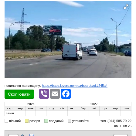
посилання на площину:
https://base.luvers.com.ua/boards/oid/245a4
Viber
Email
Facebook
Скопіювати
2026
2027
сер
вер
жов
лис
гру
січ
лют
бер
кві
тра
чер
лип
занят
вільний
резерв
проданий
уточнюйте
тел. (044) 585-70-22
на 06.08.26