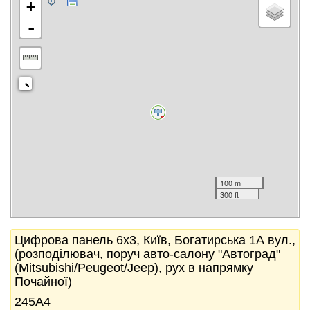
+
-
100 m
300 ft
Цифрова панель 6x3, Київ, Богатирська 1А вул.,
(розподілювач, поруч авто-салону "Автоград"
(Mitsubishi/Peugeot/Jeep), рух в напрямку
Почайної)
245А4