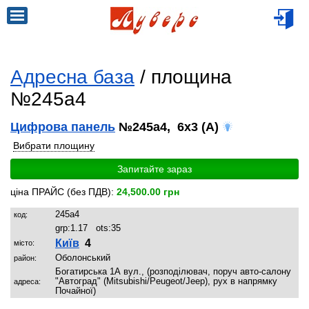
Адресна база
/ площина
№245a4
Цифрова панель
№245a4, 6x3 (A)
Вибрати площину
Запитайте зараз
ціна ПРАЙС (без ПДВ):
24,500.00 грн
245a4
код:
grp:
1.17
ots:
35
Київ
4
місто:
Оболонський
район:
Богатирська 1А вул., (розподілювач, поруч авто-салону
"Автоград" (Mitsubishi/Peugeot/Jeep), рух в напрямку
адреса:
Почайної)