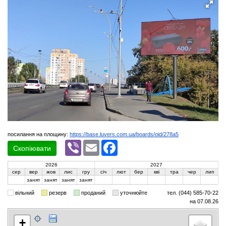
посилання на площину:
https://base.luvers.com.ua/boards/oid/278a5
Viber
Email
Facebook
Скопіювати
2026
2027
сер
вер
жов
лис
гру
січ
лют
бер
кві
тра
чер
лип
занят
занят
занят
занят
вільний
резерв
проданий
уточнюйте
тел. (044) 585-70-22
на 07.08.26
+