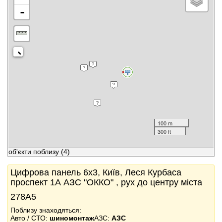
-
100 m
300 ft
об'єкти поблизу
(4)
Цифрова панель 6x3, Київ, Леся Курбаса
проспект 1А АЗС "ОККО" , рух до центру міста
278А5
Поблизу знаходяться:
Авто / СТО:
шиномонтаж
АЗС:
АЗС