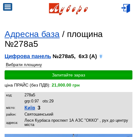
Адресна база
/ площина
№278a5
Цифрова панель
№278a5, 6x3 (A)
Вибрати площину
Запитайте зараз
ціна ПРАЙС (без ПДВ):
21,000.00 грн
278a5
код:
grp:
0.97
ots:
29
Київ
3
місто:
Святошинський
район:
Леся Курбаса проспект 1А АЗС "ОККО" , рух до центру
адреса:
міста