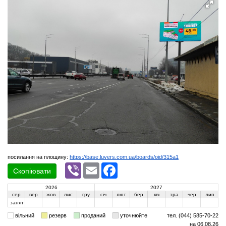
посилання на площину:
https://base.luvers.com.ua/boards/oid/315a1
Viber
Email
Facebook
Скопіювати
2026
2027
сер
вер
жов
лис
гру
січ
лют
бер
кві
тра
чер
лип
занят
вільний
резерв
проданий
уточнюйте
тел. (044) 585-70-22
на 06.08.26