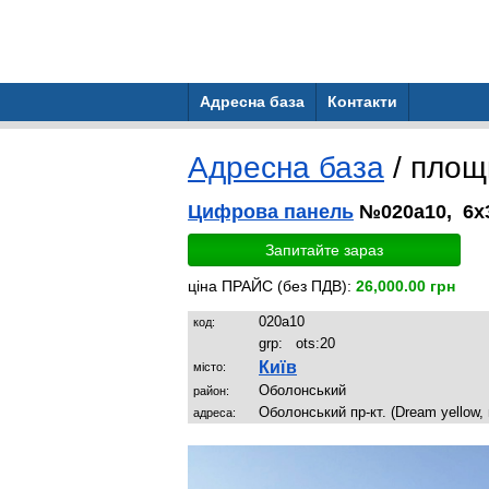
Адресна база
Контакти
Адресна база
/ пло
Цифрова панель
№020a10, 6x3
Запитайте зараз
ціна ПРАЙС (без ПДВ):
26,000.00 грн
020a10
код:
grp:
ots:
20
Київ
місто:
Оболонський
район:
Оболонський пр-кт. (Dream yellow, 
адреса: