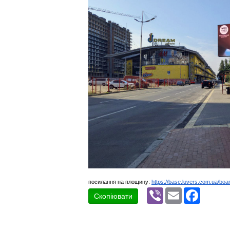
посилання на площину:
https://base.luvers.com.ua/boa
Viber
Email
Faceboo
Скопіювати