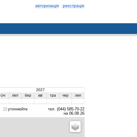
авторизація
реєстрація
2027
січ
лют
бер
кві
тра
чер
лип
уточнюйте
тел. (044) 585-70-22
на 06.08.26