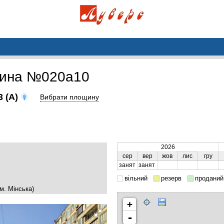
щина №020a10
 (A)
Вибрати площину
2026
сер
вер
жов
лис
гру
занят
занят
вільний
резерв
проданий
м. Мінська)
+
-