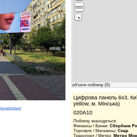
об'єкти поблизу
(5)
Цифрова панель 6x3, Киї
yellow, м. Мінська)
rds/oid/020a10
020А10
k
Поблизу знаходяться:
Финансы / Банки:
Сбербанк Ро
Торговля / Магазины:
Спар
Транспорт / Метро:
Метро Мін