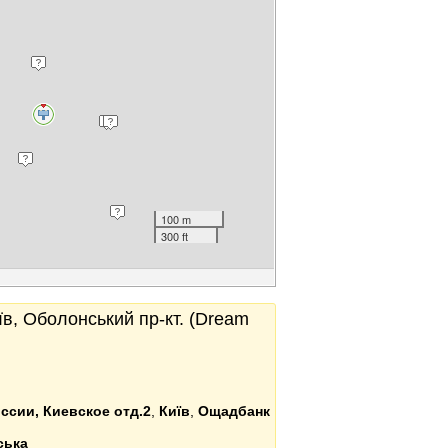
100 m
300 ft
в, Оболонський пр-кт. (Dream
ссии, Киевское отд.2
,
Київ
,
Ощадбанк
ська