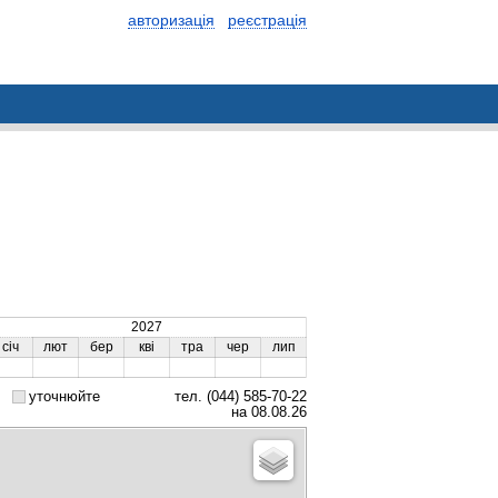
авторизація
реєстрація
2027
січ
лют
бер
кві
тра
чер
лип
уточнюйте
тел. (044) 585-70-22
на 08.08.26