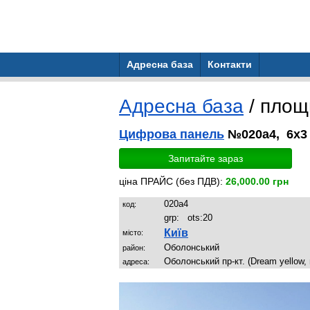
Адресна база
Контакти
Адресна база
/ пло
Цифрова панель
№020a4, 6x3 
Запитайте зараз
ціна ПРАЙС (без ПДВ):
26,000.00 грн
020a4
код:
grp:
ots:
20
Київ
місто:
Оболонський
район:
Оболонський пр-кт. (Dream yellow, 
адреса: