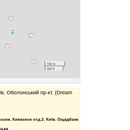
100 m
300 ft
в, Оболонський пр-кт. (Dream
ссии, Киевское отд.2
,
Київ
,
Ощадбанк
ська