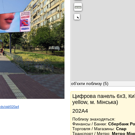
об'єкти поблизу
(5)
Цифрова панель 6x3, Киї
yellow, м. Мінська)
rds/oid/020a4
202А4
k
Поблизу знаходяться:
Финансы / Банки:
Сбербанк Ро
Торговля / Магазины:
Спар
Транспорт / Метро:
Метро Мін