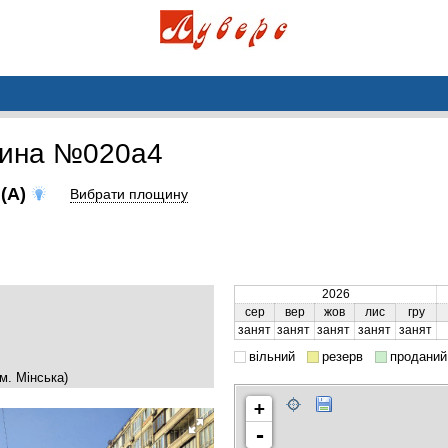
щина №020a4
(A)
Вибрати площину
2026
сер
вер
жов
лис
гру
занят
занят
занят
занят
занят
вільний
резерв
проданий
м. Мінська)
+
-