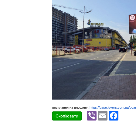
посилання на площину:
https://base.luvers.com.ua/boa
Viber
Email
Faceboo
Скопіювати