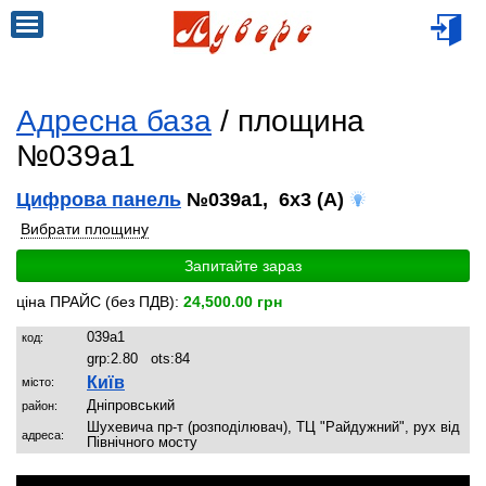
Адресна база
/ площина
№039a1
Цифрова панель
№039a1, 6x3 (A)
Вибрати площину
Запитайте зараз
ціна ПРАЙС (без ПДВ):
24,500.00 грн
039a1
код:
grp:
2.80
ots:
84
Київ
місто:
Дніпровський
район:
Шухевича пр-т (розподілювач), ТЦ "Райдужний", рух від
адреса:
Північного мосту