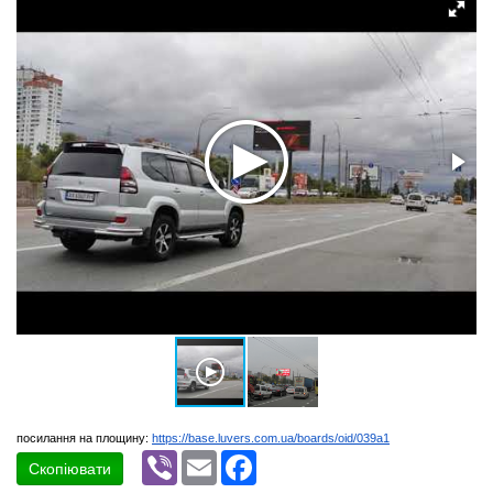
посилання на площину:
https://base.luvers.com.ua/boards/oid/039a1
Viber
Email
Facebook
Скопіювати