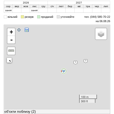
2026
2027
сер
вер
жов
лис
гру
січ
лют
бер
кві
тра
чер
лип
занят
занят
вільний
резерв
проданий
уточнюйте
тел. (044) 585-70-22
на 06.08.26
+
-
100 m
300 ft
об'єкти поблизу
(2)