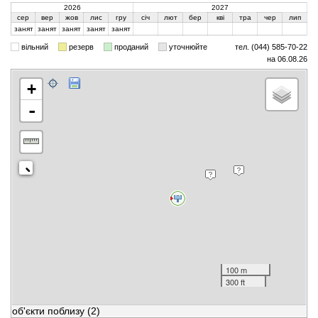
2026
2027
сер
вер
жов
лис
гру
січ
лют
бер
кві
тра
чер
лип
занят
занят
занят
занят
занят
вільний
резерв
проданий
уточнюйте
тел. (044) 585-70-22
на 06.08.26
+
-
100 m
300 ft
об'єкти поблизу
(2)