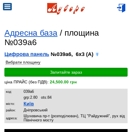
Адресна база
/ площина
№039a6
Цифрова панель
№039a6, 6x3 (A)
Вибрати площину
Запитайте зараз
ціна ПРАЙС (без ПДВ):
24,500.00 грн
039a6
код:
grp:
2.80
ots:
84
Київ
місто:
Дніпровський
район:
Шухевича пр-т (розподілювач), ТЦ "Райдужний", рух від
адреса:
Північного мосту