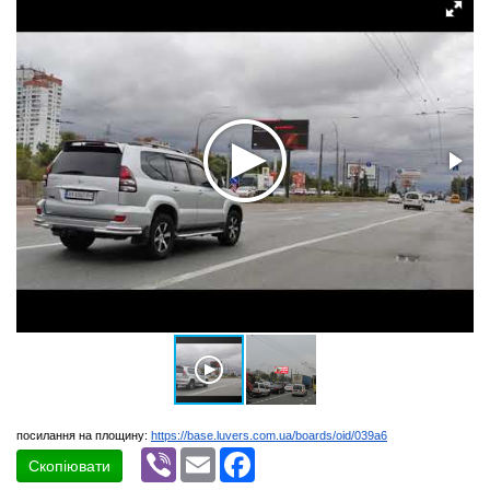
посилання на площину:
https://base.luvers.com.ua/boards/oid/039a6
Viber
Email
Facebook
Скопіювати