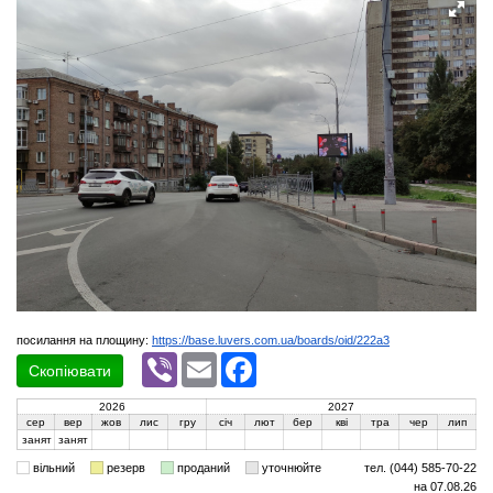
посилання на площину:
https://base.luvers.com.ua/boards/oid/222a3
Viber
Email
Facebook
Скопіювати
2026
2027
сер
вер
жов
лис
гру
січ
лют
бер
кві
тра
чер
лип
занят
занят
вільний
резерв
проданий
уточнюйте
тел. (044) 585-70-22
на 07.08.26