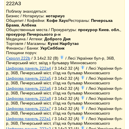
222А3
Поблизу знаходяться:
Бизнес / Нотариусы:
нотариус
Общепит / Кофейни:
Кофе Хаус
Рестораны:
Печерська
Брама
,
Албена
Общественные места / Прокуратуры:
прокурор Киев. обл.
,
прокурор Печерського р-н
Медицина / Аптеки:
Доброго Дня
Торговля / Магазины:
Кухні Нарбутас
Финансы / Банки:
УкрСиббанк
Площини поруч:
Скролл 222b
/ 3.14x2.32 (B)
/ Лесі Українки бул-р, 36В,
Печерський міст, заїзд з бульвару Михновського
Цифрова панель 222a4
/ 3.14x2.32 (A)
/ Лесі Українки бул-
р, 36В, Печерський міст, з'їзд на бульвар Михновського
Цифрова панель 222a5
/ 3.14x2.32 (A)
/ Лесі Українки бул-
р, 36В, Печерський міст, з'їзд на бульвар Михновського
Цифрова панель 222a6
/ 3.14x2.32 (A)
/ Лесі Українки бул-
р, 36В, Печерський міст, з'їзд на бульвар Михновського
Цифрова панель 222a8
/ 3.14x2.32 (A)
/ Лесі Українки бул-
р, 36В, Печерський міст, з'їзд на бульвар Михновського
Цифрова панель 222a7
/ 3.14x2.32 (A)
/ Лесі Українки бул-
р, 36В, Печерський міст, з'їзд на бульвар Михновського
Цифрова панель 222a1
/ 3.14x2.32 (A)
/ Лесі Українки бул-
р, 36В, Печерський міст, з'їзд на бульвар Михновського
Цифрова панель 222a2
/ 3.14x2.32 (A)
/ Лесі Українки бул-