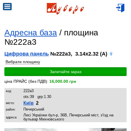
Адресна база
/ площина
№222a3
Цифрова панель
№222a3, 3.14x2.32 (A)
Вибрати площину
Запитайте зараз
ціна ПРАЙС (без ПДВ):
16,000.00 грн
222a3
код:
ots:
39
grp:
1.30
Київ
2
місто:
Печерський
район:
Лесі Українки бул-р, 36В, Печерський міст, з'їзд на
адреса:
бульвар Михновського