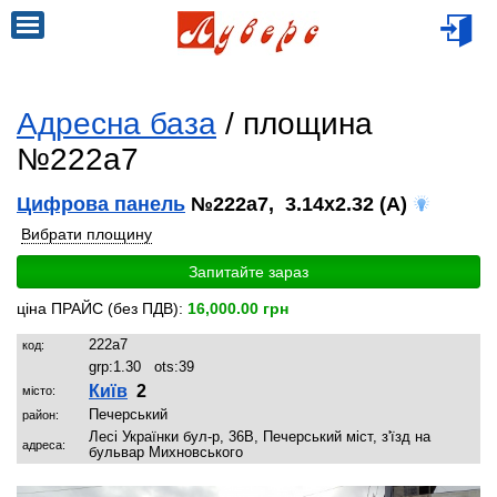
Адресна база
/ площина
№222a7
Цифрова панель
№222a7, 3.14x2.32 (A)
Вибрати площину
Запитайте зараз
ціна ПРАЙС (без ПДВ):
16,000.00 грн
222a7
код:
grp:
1.30
ots:
39
Київ
2
місто:
Печерський
район:
Лесі Українки бул-р, 36В, Печерський міст, з'їзд на
адреса:
бульвар Михновського