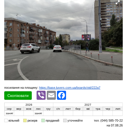
посилання на площину:
https://base.luvers.com.ua/boards/oid/222a7
Viber
Email
Facebook
Скопіювати
2026
2027
сер
вер
жов
лис
гру
січ
лют
бер
кві
тра
чер
лип
занят
занят
вільний
резерв
проданий
уточнюйте
тел. (044) 585-70-22
на 07.08.26