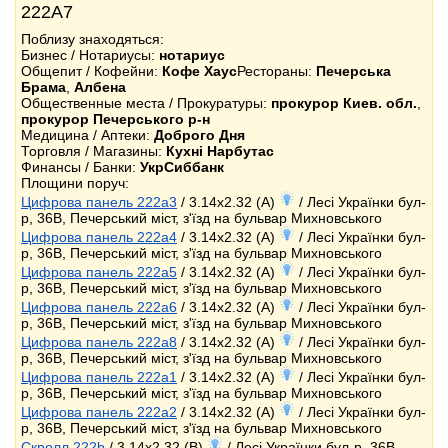
222А7
Поблизу знаходяться:
Бизнес / Нотариусы:
нотариус
Общепит / Кофейни:
Кофе Хаус
Рестораны:
Печерська
Брама
,
Албена
Общественные места / Прокуратуры:
прокурор Киев. обл.
,
прокурор Печерського р-н
Медицина / Аптеки:
Доброго Дня
Торговля / Магазины:
Кухні Нарбутас
Финансы / Банки:
УкрСиббанк
Площини поруч:
Цифрова панель 222a3
/ 3.14x2.32 (A)
/ Лесі Українки бул-
р, 36В, Печерський міст, з'їзд на бульвар Михновського
Цифрова панель 222a4
/ 3.14x2.32 (A)
/ Лесі Українки бул-
р, 36В, Печерський міст, з'їзд на бульвар Михновського
Цифрова панель 222a5
/ 3.14x2.32 (A)
/ Лесі Українки бул-
р, 36В, Печерський міст, з'їзд на бульвар Михновського
Цифрова панель 222a6
/ 3.14x2.32 (A)
/ Лесі Українки бул-
р, 36В, Печерський міст, з'їзд на бульвар Михновського
Цифрова панель 222a8
/ 3.14x2.32 (A)
/ Лесі Українки бул-
р, 36В, Печерський міст, з'їзд на бульвар Михновського
Цифрова панель 222a1
/ 3.14x2.32 (A)
/ Лесі Українки бул-
р, 36В, Печерський міст, з'їзд на бульвар Михновського
Цифрова панель 222a2
/ 3.14x2.32 (A)
/ Лесі Українки бул-
р, 36В, Печерський міст, з'їзд на бульвар Михновського
Скролл 222b
/ 3.14x2.32 (B)
/ Лесі Українки бул-р, 36В,