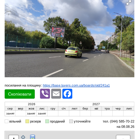
посилання на площину:
https://base.luvers.com.ua/boards/oid/241a1
Viber
Email
Facebook
Скопіювати
2026
2027
сер
вер
жов
лис
гру
січ
лют
бер
кві
тра
чер
лип
занят
занят
занят
вільний
резерв
проданий
уточнюйте
тел. (044) 585-70-22
на 08.08.26