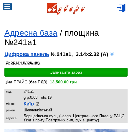
Адресна база
/ площина
№241a1
Цифрова панель
№241a1, 3.14x2.32 (A)
Вибрати площину
Запитайте зараз
ціна ПРАЙС (без ПДВ):
13,500.00 грн
241a1
код:
grp:
0.63
ots:
19
Київ
2
місто:
Шевченківський
район:
Борщагівська вул., (навпр. Центрального Палацу РАЦС,
адреса:
з'їзд з пр-ту Повітряних сил, рух з центру)