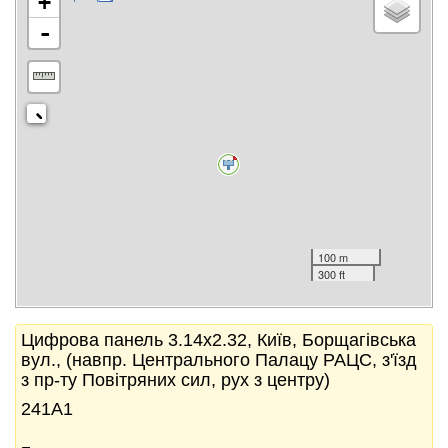
+
-
100 m
300 ft
Цифрова панель 3.14x2.32, Київ, Борщагівська
вул., (навпр. Центрального Палацу РАЦС, з'їзд
з пр-ту Повітряних сил, рух з центру)
241А1