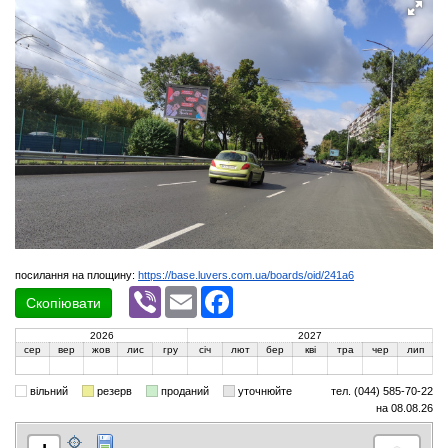
посилання на площину:
https://base.luvers.com.ua/boards/oid/241a6
Viber
Email
Facebook
Скопіювати
2026
2027
сер
вер
жов
лис
гру
січ
лют
бер
кві
тра
чер
лип
вільний
резерв
проданий
уточнюйте
тел. (044) 585-70-22
на 08.08.26