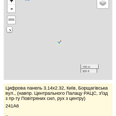
+
-
100 m
300 ft
Цифрова панель 3.14x2.32, Київ, Борщагівська
вул., (навпр. Центрального Палацу РАЦС, з'їзд
з пр-ту Повітряних сил, рух з центру)
241А6