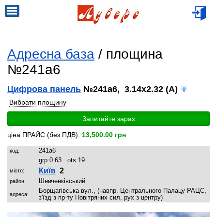
Адресна база
/ площина
№241a6
Цифрова панель
№241a6, 3.14x2.32 (A)
Вибрати площину
Запитайте зараз
ціна ПРАЙС (без ПДВ):
13,500.00 грн
241a6
код:
grp:
0.63
ots:
19
Київ
2
місто:
Шевченківський
район:
Борщагівська вул., (навпр. Центрального Палацу РАЦС,
адреса:
з'їзд з пр-ту Повітряних сил, рух з центру)